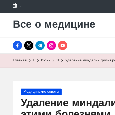
-
Перейти
к
Все о медицине
Лечитесь
содержимому
правильно
facebook.com
twitter.com
t.me
instagram.com
youtube.com
Главная
Г
Июнь
11
Удаление миндалин грозит р
Опубликовано
Медицинские советы
в
Удаление миндали