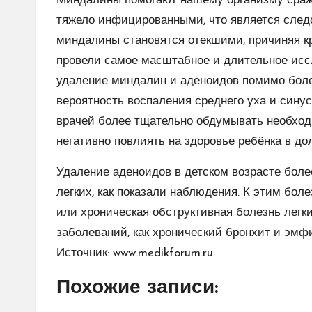
Миндалины помогают нашему организму сража
тяжело инфицированными, что является следс
миндалины становятся отекшими, причиняя к
провели самое масштабное и длительное иссл
удаление миндалин и аденоидов помимо боле
вероятность воспаления среднего уха и сину
врачей более тщательно обдумывать необходи
негативно повлиять на здоровье ребёнка в до
Удаление аденоидов в детском возрасте боле
легких, как показали наблюдения. К этим бол
или хроническая обструктивная болезнь легк
заболеваний, как хронический бронхит и эмфи
Источник:
www.medikforum.ru
Похожие записи: