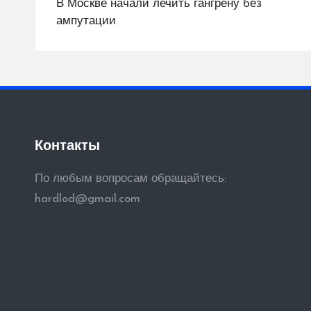
по
В Москве начали лечить гангрену без
ампутации
записям
Контакты
По любым вопросам обращайтесь:
hardlod@gmail.com