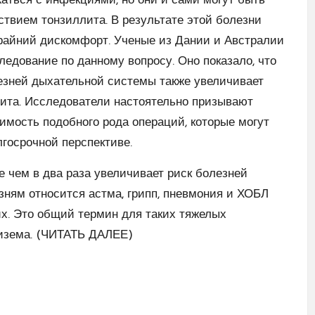
ться с инфекциями, но они и сами могут быть
твием тонзиллита. В результате этой болезни
райний дискомфорт. Ученые из Дании и Австралии
едование по данному вопросу. Оно показало, что
зней дыхательной системы также увеличивает
сита. Исследователи настоятельно призывают
мость подобного рода операций, которые могут
лгосрочной перспективе.
е чем в два раза увеличивает риск болезней
езням относится астма, грипп, пневмония и ХОБЛ
их. Это общий термин для таких тяжелых
зема. (
ЧИТАТЬ ДАЛЕЕ
)