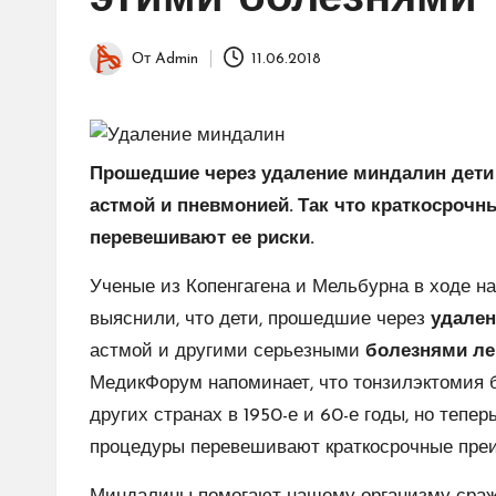
этими болезнями
От
Admin
11.06.2018
Запись
от
Прошедшие через удаление миндалин дети 
астмой и пневмонией. Так что краткосрочн
перевешивают ее риски.
Ученые из Копенгагена и Мельбурна в ходе на
выяснили, что дети, прошедшие через
удален
астмой и другими серьезными
болезнями ле
МедикФорум напоминает, что тонзилэктомия 
других странах в 1950-е и 60-е годы, но тепе
процедуры перевешивают краткосрочные преи