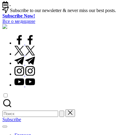
Перейти
-
к
Subscribe to our newsletter & never miss our best posts.
содержимому
Subscribe Now!
Все о медицине
Лечитесь
правильно
facebook.com
twitter.com
t.me
instagram.com
youtube.com
Поиск
для:
Subscribe