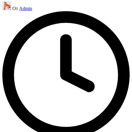
Запись
От
Admin
от