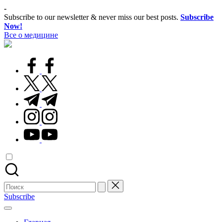
Перейти
-
к
Subscribe to our newsletter & never miss our best posts.
Subscribe
содержимому
Now!
Все о медицине
Лечитесь
правильно
facebook.com
twitter.com
t.me
instagram.com
youtube.com
Поиск
для:
Subscribe