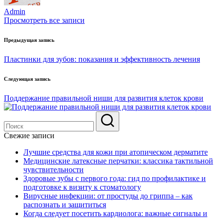
Admin
Просмотреть все записи
Навигация
Предыдущая запись
по
Пластинки для зубов: показания и эффективность лечения
записям
Следующая запись
Поддержание правильной ниши для развития клеток крови
Свежие записи
Лучшие средства для кожи при атопическом дерматите
Медицинские латексные перчатки: классика тактильной
чувствительности
Здоровые зубы с первого года: гид по профилактике и
подготовке к визиту к стоматологу
Вирусные инфекции: от простуды до гриппа – как
распознать и защититься
Когда следует посетить кардиолога: важные сигналы и