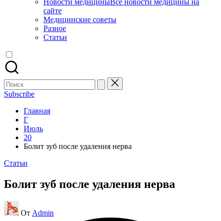
Новости медицины
Все новости медицины на
сайте
Медицинские советы
Разное
Статьи
Поиск
для:
Subscribe
Главная
Г
Июль
20
Болит зуб после удаления нерва
Опубликовано
Статьи
в
Болит зуб после удаления нерва
Запись
От
Admin
от