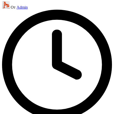
Запись
От
Admin
от