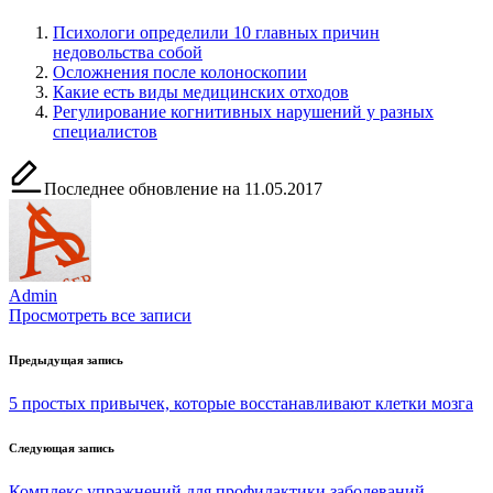
Психологи определили 10 главных причин
недовольства собой
Осложнения после колоноскопии
Какие есть виды медицинских отходов
Регулирование когнитивных нарушений у разных
специалистов
Последнее обновление на 11.05.2017
Admin
Просмотреть все записи
Навигация
Предыдущая запись
по
5 простых привычек, которые восстанавливают клетки мозга
записям
Следующая запись
Комплекс упражнений для профилактики заболеваний