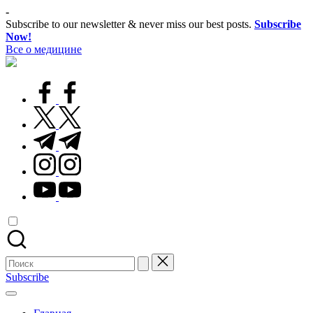
Перейти
-
к
Subscribe to our newsletter & never miss our best posts.
Subscribe
содержимому
Now!
Все о медицине
Лечитесь
правильно
facebook.com
twitter.com
t.me
instagram.com
youtube.com
Поиск
для:
Subscribe