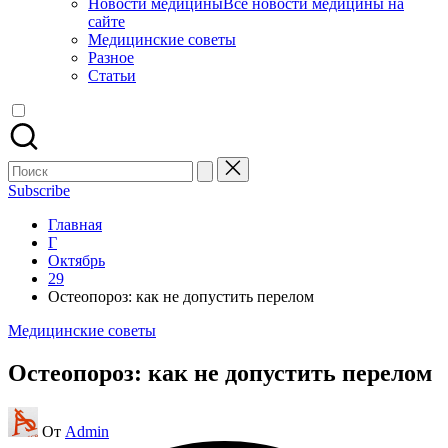
Новости медицины
Все новости медицины на
сайте
Медицинские советы
Разное
Статьи
Поиск
для:
Subscribe
Главная
Г
Октябрь
29
Остеопороз: как не допустить перелом
Опубликовано
Медицинские советы
в
Остеопороз: как не допустить перелом
Запись
От
Admin
от