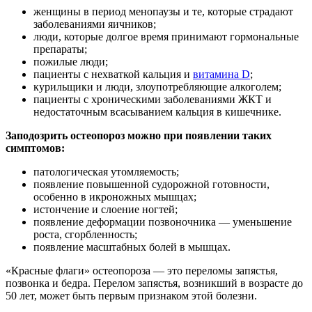
женщины в период менопаузы и те, которые страдают
заболеваниями яичников;
люди, которые долгое время принимают гормональные
препараты;
пожилые люди;
пациенты с нехваткой кальция и
витамина D
;
курильщики и люди, злоупотребляющие алкоголем;
пациенты с хроническими заболеваниями ЖКТ и
недостаточным всасыванием кальция в кишечнике.
Заподозрить остеопороз можно при появлении таких
симптомов:
патологическая утомляемость;
появление повышенной судорожной готовности,
особенно в икроножных мышцах;
истончение и слоение ногтей;
появление деформации позвоночника — уменьшение
роста, сгорбленность;
появление масштабных болей в мышцах.
«Красные флаги» остеопороза — это переломы запястья,
позвонка и бедра. Перелом запястья, возникший в возрасте до
50 лет, может быть первым признаком этой болезни.