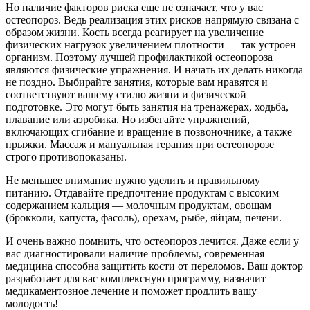
Но наличие факторов риска еще не означает, что у вас
остеопороз. Ведь реализация этих рисков напрямую связана с
образом жизни. Кость всегда реагирует на увеличение
физических нагрузок увеличением плотности — так устроен
организм. Поэтому лучшей профилактикой остеопороза
являются физические упражнения. И начать их делать никогда
не поздно. Выбирайте занятия, которые вам нравятся и
соответствуют вашему стилю жизни и физической
подготовке. Это могут быть занятия на тренажерах, ходьба,
плавание или аэробика. Но избегайте упражнений,
включающих сгибание и вращение в позвоночнике, а также
прыжки. Массаж и мануальная терапия при остеопорозе
строго противопоказаны.
Не меньшее внимание нужно уделить и правильному
питанию. Отдавайте предпочтение продуктам с высоким
содержанием кальция — молочным продуктам, овощам
(брокколи, капуста, фасоль), орехам, рыбе, яйцам, печени.
И очень важно помнить, что остеопороз лечится. Даже если у
вас диагностировали наличие проблемы, современная
медицина способна защитить кости от переломов. Ваш доктор
разработает для вас комплексную программу, назначит
медикаментозное лечение и поможет продлить вашу
молодость!