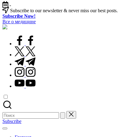
Перейти
-
к
Subscribe to our newsletter & never miss our best posts.
содержимому
Subscribe Now!
Все о медицине
Лечитесь
правильно
facebook.com
twitter.com
t.me
instagram.com
youtube.com
Поиск
для:
Subscribe