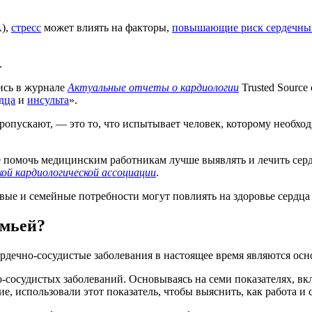
),
стресс
может влиять на факторы,
повышающие риск сердечны
.
лись в журнале
Актуальные отчеты о кардиологии
Trusted Source
дца
и
инсульта
».
 пропускают, — это то, что испытывает человек, которому необх
ге помочь медицинским работникам лучше выявлять и лечить сер
ой кардиологической ассоциации
.
емьей?
дечно-сосудистые заболевания в настоящее время являются осн
-сосудистых заболеваний. Основываясь на семи показателях, вкл
е, использовали этот показатель, чтобы выяснить, как работа и 