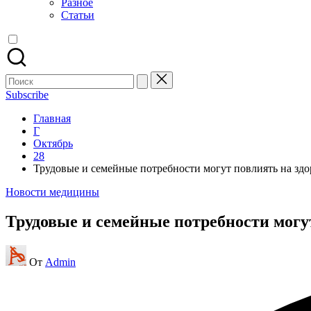
Разное
Статьи
Поиск
для:
Subscribe
Главная
Г
Октябрь
28
Трудовые и семейные потребности могут повлиять на зд
Опубликовано
Новости медицины
в
Трудовые и семейные потребности могу
Запись
От
Admin
от