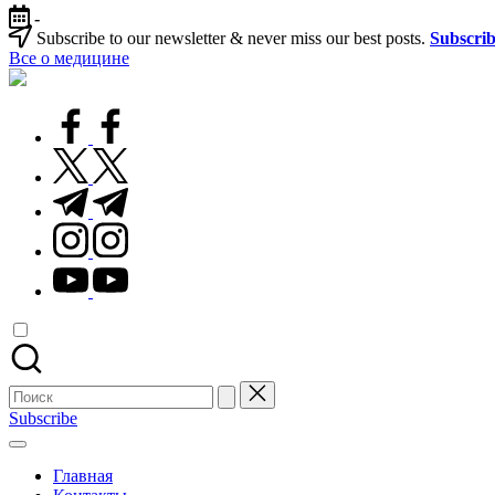
Перейти
-
к
Subscribe to our newsletter & never miss our best posts.
Subscri
содержимому
Все о медицине
Лечитесь
правильно
facebook.com
twitter.com
t.me
instagram.com
youtube.com
Поиск
для:
Subscribe
Главная