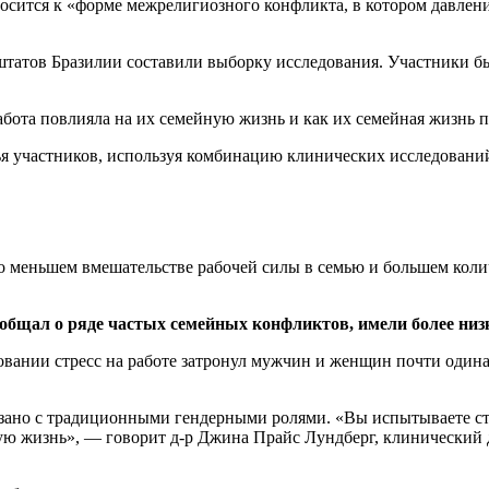
осится к «форме межрелигиозного конфликта, в котором давлени
ц штатов Бразилии составили выборку исследования. Участники бы
абота повлияла на их семейную жизнь и как их семейная жизнь п
я участников, используя комбинацию клинических исследований,
 меньшем вмешательстве рабочей силы в семью и большем колич
ообщал о ряде частых семейных конфликтов, имели более низ
вании стресс на работе затронул мужчин и женщин почти одина
связано с традиционными гендерными ролями. «Вы испытываете с
ую жизнь», — говорит д-р Джина Прайс Лундберг, клинический 