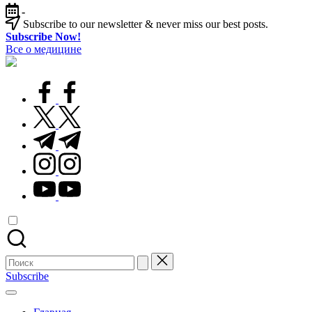
Перейти
-
к
Subscribe to our newsletter & never miss our best posts.
содержимому
Subscribe Now!
Все о медицине
Лечитесь
правильно
facebook.com
twitter.com
t.me
instagram.com
youtube.com
Поиск
для:
Subscribe