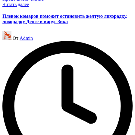
Читать далее
Плевок комаров поможет остановить желтую лихорадку,
лихорадку Денге и вирус Зика
Запись
От
Admin
от