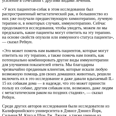
усиление в сочетании с другими видами лечения.
«У всех пациентов-собак в этом исследовании был
распространенный метастатический рак, и большинство из
них уже получали предшествующую химиотерапию, лучевую
терапию и, в некоторых случаях, иммунотерапию. Сейчас
продолжаются исследования, чтобы увидеть, можем ли мы
предсказать, какие пациенты могут ответить на эту терапию.
на основе свойств опухоли или иммунного статуса пациента»,
— сказал Ребхун.
«Это может помочь нам выявить пациентов, которые могут
ответить на эту терапию, а также помочь нам понять, как
потенциально комбинировать другие виды иммунотерапии
для улучшения показателей ответа. Мы благодарны
чрезвычайно преданным клиентам, которые искали любую
возможную помощь для своих домашних животных, решили
включить их в это исследование и даже давали вдыхаемый IL-
15 их собакам дома — в надежде, что это может принести
пользу их собаке, другим собакам или, возможно, даже людям
с метастатическим раком на поздних стадиях», — сказал
Ребхун.
Среди других авторов исследования были исследователи из
Калифорнийского университета в Дэвисе Дэниел Йорк,
Сильвия М. Круз и Шон Дж. Джадж, а также ученые из