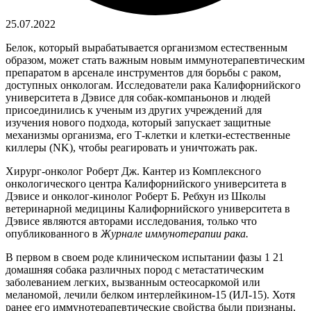
25.07.2022
Белок, который вырабатывается организмом естественным
образом, может стать важным новым иммунотерапевтическим
препаратом в арсенале инструментов для борьбы с раком,
доступных онкологам. Исследователи рака Калифорнийского
университета в Дэвисе для собак-компаньонов и людей
присоединились к ученым из других учреждений для
изучения нового подхода, который запускает защитные
механизмы организма, его Т-клетки и клетки-естественные
киллеры (NK), чтобы реагировать и уничтожать рак.
Хирург-онколог Роберт Дж. Кантер из Комплексного
онкологического центра Калифорнийского университета в
Дэвисе и онколог-кинолог Роберт Б. Ребхун из Школы
ветеринарной медицины Калифорнийского университета в
Дэвисе являются авторами исследования, только что
опубликованного в
Журнале иммунотерапии рака
.
В первом в своем роде клиническом испытании фазы 1 21
домашняя собака различных пород с метастатическим
заболеванием легких, вызванным остеосаркомой или
меланомой, лечили белком интерлейкином-15 (ИЛ-15). Хотя
ранее его иммунотерапевтические свойства были признаны,