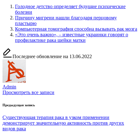
Голодное детство определяет будущие психические
болезни
Причину мигрени нашли благодаря перцовому
пластырю
Компьютерная томография способна вызывать рак мозга
«Это очень важно», – известные украинки говорят о
профилактике рака шейки матки
Последнее обновление на 13.06.2022
Admin
Просмотреть все записи
Навигация
Предыдущая запись
по
Существующая терапия рака в узком применении
записям
демонстрирует значительную активность против других
видов рака