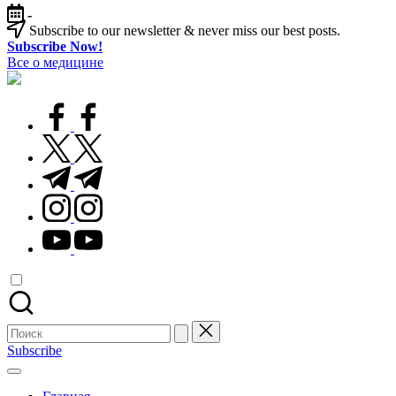
Перейти
-
к
Subscribe to our newsletter & never miss our best posts.
содержимому
Subscribe Now!
Все о медицине
Лечитесь
правильно
facebook.com
twitter.com
t.me
instagram.com
youtube.com
Поиск
для:
Subscribe