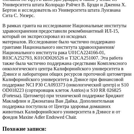
Университета штата Колорадо Рэйчел В. Брэди и Дженна Х.
Бертон и исследователь из Университета штата Луизиана
Сита С. Уизерс.
В рамках гранта на исследование Национальные институты
здравоохранения предоставили рекомбинантный ИЛ-15,
который он экспрессировал из исходных
материалов. Исследование было частично поддержано
грантами Национального института здравоохранения/
Национального института рака U01CA224166-01,
R03CA252793, K01OD026526 и T32CA251007. Эта работа
также была частично поддержана средствами Комплексного
онкологического центра Калифорнийского университета в
Дэвисе и лаборатории общих ресурсов проточной цитометрии
Калифорнийского университета в Дэвисе при финансовой
поддержке NCI P30 CA093373 (онкологический центр) и S10
OD018223 (сортировщик клеток Astrios) и S10 RR 026825
(Fortessa). Цитометр) при технической поддержке Бриджит
Маклафлин и Джонатана Ван Дайка. Дополнительная
поддержка поступила от Центра здоровья домашних
животных Калифорнийского университета в Дэвисе и от
фондов Maxine Adler Endowed Chair.
Похожие записи: