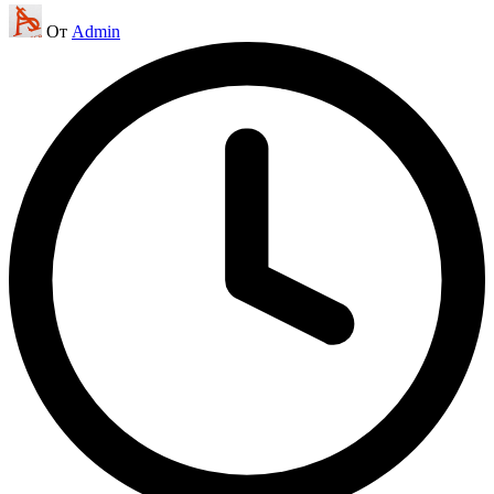
Запись
От
Admin
от