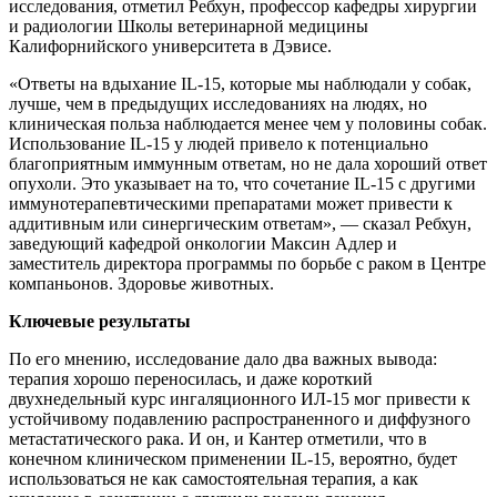
исследования, отметил Ребхун, профессор кафедры хирургии
и радиологии Школы ветеринарной медицины
Калифорнийского университета в Дэвисе.
«Ответы на вдыхание IL-15, которые мы наблюдали у собак,
лучше, чем в предыдущих исследованиях на людях, но
клиническая польза наблюдается менее чем у половины собак.
Использование IL-15 у людей привело к потенциально
благоприятным иммунным ответам, но не дала хороший ответ
опухоли. Это указывает на то, что сочетание IL-15 с другими
иммунотерапевтическими препаратами может привести к
аддитивным или синергическим ответам», — сказал Ребхун,
заведующий кафедрой онкологии Максин Адлер и
заместитель директора программы по борьбе с раком в Центре
компаньонов. Здоровье животных.
Ключевые результаты
По его мнению, исследование дало два важных вывода:
терапия хорошо переносилась, и даже короткий
двухнедельный курс ингаляционного ИЛ-15 мог привести к
устойчивому подавлению распространенного и диффузного
метастатического рака. И он, и Кантер отметили, что в
конечном клиническом применении IL-15, вероятно, будет
использоваться не как самостоятельная терапия, а как