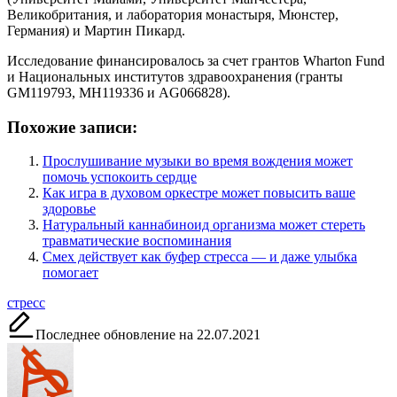
Великобритания, и лаборатория монастыря, Мюнстер,
Германия) и Мартин Пикард.
Исследование финансировалось за счет грантов Wharton Fund
и Национальных институтов здравоохранения (гранты
GM119793, MH119336 и AG066828).
Похожие записи:
Прослушивание музыки во время вождения может
помочь успокоить сердце
Как игра в духовом оркестре может повысить ваше
здоровье
Натуральный каннабиноид организма может стереть
травматические воспоминания
Смех действует как буфер стресса — и даже улыбка
помогает
Метки:
стресс
Последнее обновление на 22.07.2021