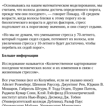
«Основываясь на нашем математическом моделировании, мы
считаем, что волосы должны достичь определенного порога,
прежде чем они поседеют», — говорит Пикард. «В среднем
возрасте, когда волосы близки к этому порогу из-за
биологического возраста и других факторов, стресс
подтолкнет их к пороговому значению, и они станут седыми.
«Но мы не думаем, что уменьшение стресса у 70-летнего,
который годами сидел седым, потемнеет их волосы, или
увеличения стресса у 10-летнего будет достаточно, чтобы
перебить их седой порог».
Больше информации
Исследование называется «Количественное картирование
поседения человеческих волос и их изменения в связи с
жизненным стрессом».
Все участники (все из Колумбии, если не указано иное):
Айелет Розенберг, Шеннон Рауссер, Джунтинг Рен, Юджин В.
Мошаров, Габриэль Штурм, Р. Тодд Огден, Пурви Патель,
Раджеш Кумар Сони, Клэй Лэйсфилд (Психиатрический
институт штата Нью-Йорк), Десмонд Дж. Тобин
(Университетский колледж Дублина), Ральф Паус
(Университет Майами, Университет Манчестера,