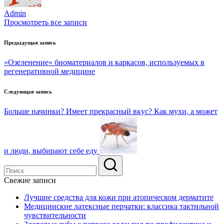
Admin
Просмотреть все записи
Навигация
Предыдущая запись
по
«Озеленение» биоматериалов и каркасов, используемых в
записям
регенеративной медицине
Следующая запись
Больше начинки? Имеет прекрасный вкус? Как мухи, а может
и люди, выбирают себе еду
Свежие записи
Лучшие средства для кожи при атопическом дерматите
Медицинские латексные перчатки: классика тактильной
чувствительности