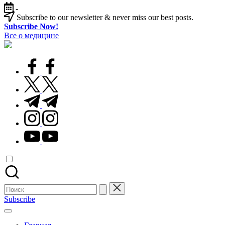
Перейти
-
к
Subscribe to our newsletter & never miss our best posts.
содержимому
Subscribe Now!
Все о медицине
Лечитесь
правильно
facebook.com
twitter.com
t.me
instagram.com
youtube.com
Поиск
для:
Subscribe