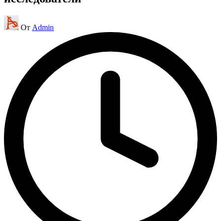
Запись
От
Admin
от