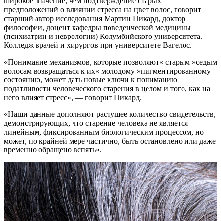
широкое значение, чем подтверждение старых
предположений о влиянии стресса на цвет волос, говорит
старший автор исследования Мартин Пикард, доктор
философии, доцент кафедры поведенческой медицины
(психиатрии и неврологии) Колумбийского университета.
Колледж врачей и хирургов при университете Вагелос.
«Понимание механизмов, которые позволяют« старым »седым
волосам возвращаться к их« молодому »пигментированному
состоянию, может дать новые ключи к пониманию
податливости человеческого старения в целом и того, как на
него влияет стресс», — говорит Пикард.
«Наши данные дополняют растущее количество свидетельств,
демонстрирующих, что старение человека не является
линейным, фиксированным биологическим процессом, но
может, по крайней мере частично, быть остановлено или даже
временно обращено вспять».