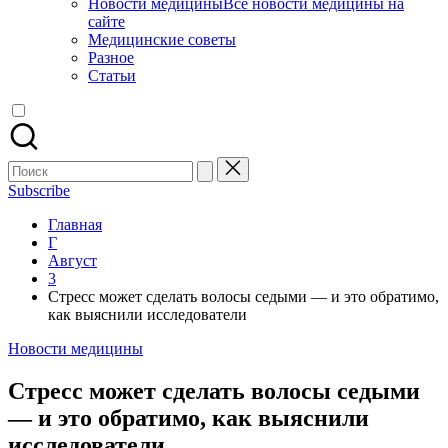
Новости медицины
Все новости медицины на
сайте
Медицинские советы
Разное
Статьи
Поиск
для:
Subscribe
Главная
Г
Август
3
Стресс может сделать волосы седыми — и это обратимо,
как выяснили исследователи
Опубликовано
Новости медицины
в
Стресс может сделать волосы седыми
— и это обратимо, как выяснили
исследователи