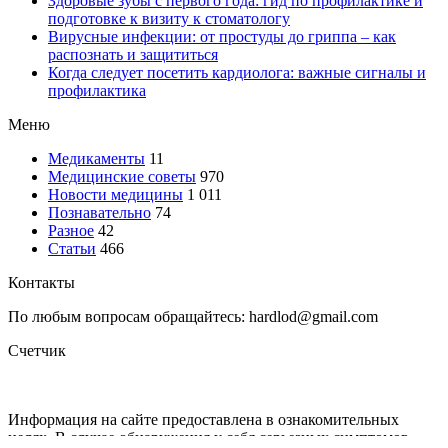
Здоровые зубы с первого года: гид по профилактике и
подготовке к визиту к стоматологу
Вирусные инфекции: от простуды до гриппа – как
распознать и защититься
Когда следует посетить кардиолога: важные сигналы и
профилактика
Меню
Медикаменты
11
Медицинские советы
970
Новости медицины
1 011
Познавательно
74
Разное
42
Статьи
466
Контакты
По любым вопросам обращайтесь: hardlod@gmail.com
Счетчик
Информация на сайте предоставлена в ознакомительных
целях. В случае обнаружения у себя серьезных симптомов