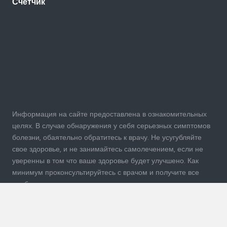
Счетчик
Информация на сайте предоставлена в ознакомительных
целях. В случае обнаружения у себя серьезных симптомов
болезни, обаятельно обратитесь к врачу. Не усугубляйте
свое здоровье, и не занимайтесь самолечением, если не
уверенны в том что ваше здоровье будет улучшено. Как
минимум проконсультируйтесь с врачом и получите все
необходимые данные, прежде чем начать свое лечение.
Администрация сайта не несет ответственности за
неправильно полученную вами информацию, а также за
принятые вами решения заняться самолечением.