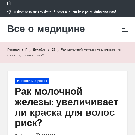
-
Subscribe to our newsletter & never miss our best posts.
Subscribe Now!
Перейти
к
Все о медицине
содержимому
Лечитесь
правильно
Главная
Г
Декабрь
25
Рак молочной железы: увеличивает ли
краска для волос риск?
Опубликовано
Новости медицины
в
Рак молочной
железы: увеличивает
ли краска для волос
риск?