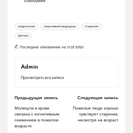
слабоумия
Метки:
неврология
спортивная медицина
старение
фитнес
Последнее обновление на 31.07.2020
Admin
Просмотреть все записи
Навигация
Предыдущая запись
Следующая запись
по
Молекула в крови
Пожилые люди хорошо
связана с когнитивным
чувствуют старение,
записям
снижением в пожилом
несмотря на возраст
возрасте