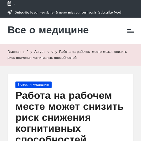
-
Subscribe to our newsletter & never miss our best posts.
Subscribe Now!
Перейти
к
Все о медицине
содержимому
Лечитесь
правильно
Главная
Г
Август
9
Работа на рабочем месте может снизить
риск снижения когнитивных способностей
Опубликовано
Новости медицины
в
Работа на рабочем
месте может снизить
риск снижения
когнитивных
способностей